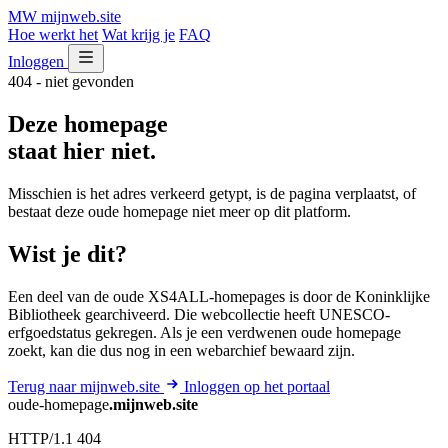
MW
mijnweb
.site
Hoe werkt het
Wat krijg je
FAQ
Inloggen
404 - niet gevonden
Deze homepage
staat hier niet.
Misschien is het adres verkeerd getypt, is de pagina verplaatst, of
bestaat deze oude homepage niet meer op dit platform.
Wist je dit?
Een deel van de oude XS4ALL-homepages is door de Koninklijke
Bibliotheek gearchiveerd. Die webcollectie heeft UNESCO-
erfgoedstatus gekregen. Als je een verdwenen oude homepage
zoekt, kan die dus nog in een webarchief bewaard zijn.
Terug naar mijnweb.site
Inloggen op het portaal
oude-homepage
.mijnweb.site
HTTP/1.1 404