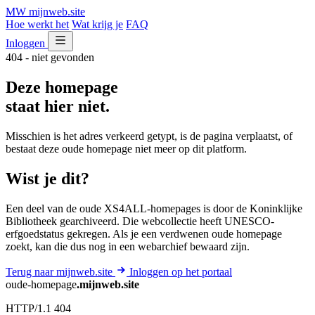
MW
mijnweb
.site
Hoe werkt het
Wat krijg je
FAQ
Inloggen
404 - niet gevonden
Deze homepage
staat hier niet.
Misschien is het adres verkeerd getypt, is de pagina verplaatst, of
bestaat deze oude homepage niet meer op dit platform.
Wist je dit?
Een deel van de oude XS4ALL-homepages is door de Koninklijke
Bibliotheek gearchiveerd. Die webcollectie heeft UNESCO-
erfgoedstatus gekregen. Als je een verdwenen oude homepage
zoekt, kan die dus nog in een webarchief bewaard zijn.
Terug naar mijnweb.site
Inloggen op het portaal
oude-homepage
.mijnweb.site
HTTP/1.1 404