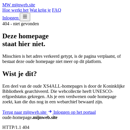
MW
mijnweb
.site
Hoe werkt het
Wat krijg je
FAQ
Inloggen
404 - niet gevonden
Deze homepage
staat hier niet.
Misschien is het adres verkeerd getypt, is de pagina verplaatst, of
bestaat deze oude homepage niet meer op dit platform.
Wist je dit?
Een deel van de oude XS4ALL-homepages is door de Koninklijke
Bibliotheek gearchiveerd. Die webcollectie heeft UNESCO-
erfgoedstatus gekregen. Als je een verdwenen oude homepage
zoekt, kan die dus nog in een webarchief bewaard zijn.
Terug naar mijnweb.site
Inloggen op het portaal
oude-homepage
.mijnweb.site
HTTP/1.1 404