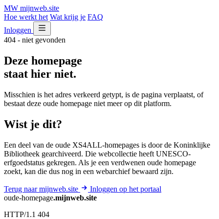
MW
mijnweb
.site
Hoe werkt het
Wat krijg je
FAQ
Inloggen
404 - niet gevonden
Deze homepage
staat hier niet.
Misschien is het adres verkeerd getypt, is de pagina verplaatst, of
bestaat deze oude homepage niet meer op dit platform.
Wist je dit?
Een deel van de oude XS4ALL-homepages is door de Koninklijke
Bibliotheek gearchiveerd. Die webcollectie heeft UNESCO-
erfgoedstatus gekregen. Als je een verdwenen oude homepage
zoekt, kan die dus nog in een webarchief bewaard zijn.
Terug naar mijnweb.site
Inloggen op het portaal
oude-homepage
.mijnweb.site
HTTP/1.1 404